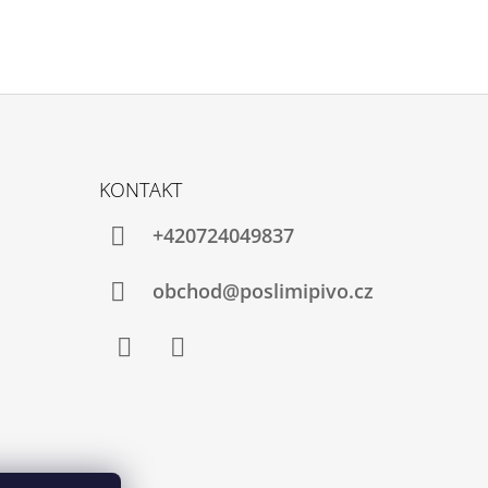
KONTAKT
+420724049837
obchod@poslimipivo.cz
Facebook
Instagram