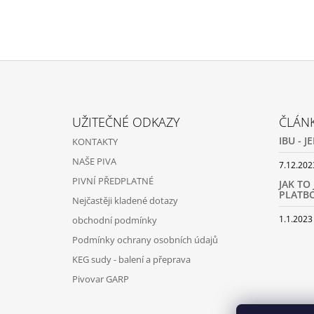
Z
Á
UŽITEČNÉ ODKAZY
ČLÁN
P
IBU - 
KONTAKTY
A
NAŠE PIVA
T
7.12.202
PIVNÍ PŘEDPLATNÉ
Í
JAK TO
PLATB
Nejčastěji kladené dotazy
1.1.2023
obchodní podmínky
Podmínky ochrany osobních údajů
KEG sudy - balení a přeprava
Pivovar GARP