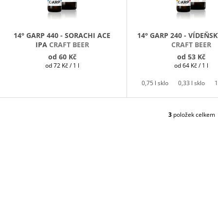
R
O
D
14° GARP 440 - SORACHI ACE
14° GARP 240 - VÍDEŇS
IPA
CRAFT BEER
CRAFT BEER
U
od
60 Kč
od
53 Kč
K
Měrná
Měrná
od 72 Kč / 1 l
od 64 Kč / 1 l
T
cena:
cena:
Ů
0,75 l sklo
0,33 l sklo
1
3
položek celkem
O
V
L
Á
D
A
C
Í
P
R
V