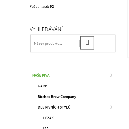
Počet hlasů:
92
VYHLEDÁVÁNÍ
HLEDAT
K
Přeskočit
NAŠE PIVA
A
kategorie
T
GARP
E
G
Bitches Brew Company
O
R
DLE PIVNÍCH STYLŮ
I
E
LEŽÁK
IPA