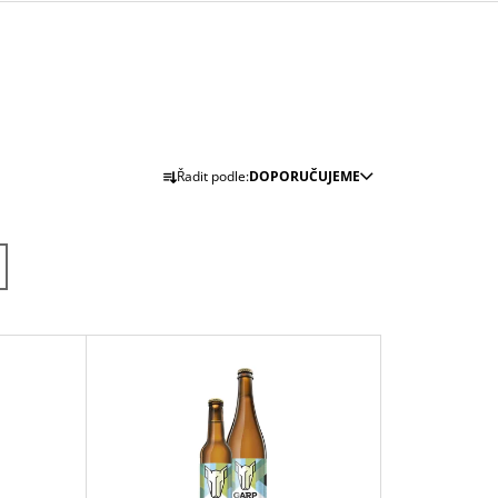
Ř
Řadit podle:
DOPORUČUJEME
A
Z
E
N
Í
P
R
O
D
U
K