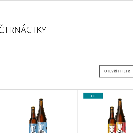
BEER
CRAFT BEER
50 Kč
65 Kč
ČTRNÁCTKY
OTEVŘÍT FILTR
V
TIP
Ý
P
S
P