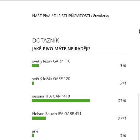
CRAFT BEER
65 Kč
Domů
NAŠE PIVA
/
DLE STUPŇOVITOSTI
/
čtrnáctky
P
O
S
DOTAZNÍK
T
JAKÉ PIVO MÁTE NEJRADĚJI?
R
A
světlý ležák GARP 110
(8%)
N
N
světlý ležák GARP 120
(2%)
Í
P
session IPA GARP 410
A
(71%)
N
Nelson Sauvin IPA GARP 451
E
(17%)
I
L
jiné
(2%)