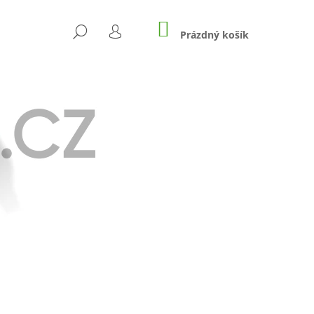
NÁKUPNÍ
HLEDAT
KOŠÍK
Prázdný košík
PŘIHLÁŠENÍ
Následující
 RASPBERRY SOUR