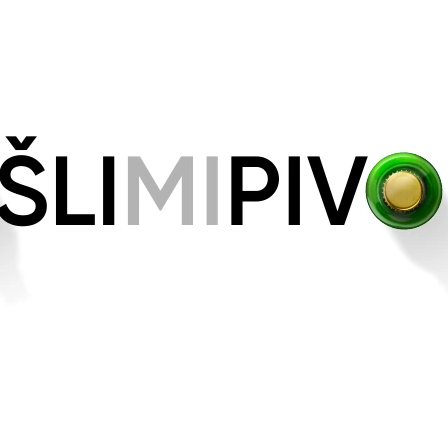
CO POTŘEBUJETE NAJÍT?
HLEDAT
DOPORUČUJEME
12° GARP 120 - SVĚTLÝ LEŽÁK
CRAFT
11° GARP 811 -