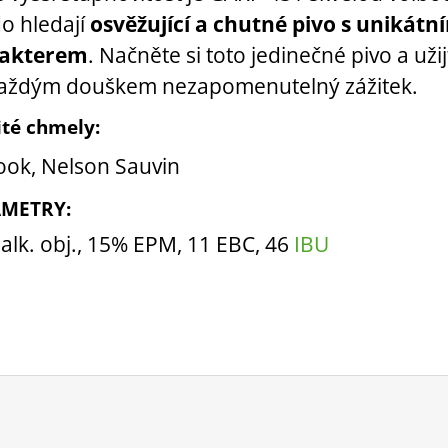
do hledají
osvěžující a chutné pivo s unikátn
akterem
. Načněte si toto jedinečné pivo a užij
 každým douškem nezapomenutelný zážitek.
ité chmely:
ook, Nelson Sauvin
METRY:
alk. obj., 15% EPM, 11 EBC, 46
IBU