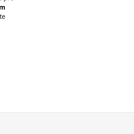
ím
te