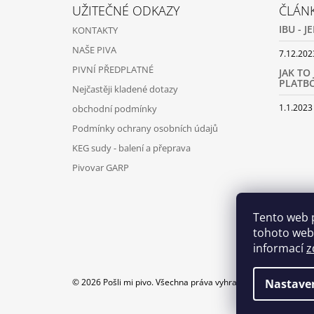
Á
UŽITEČNÉ ODKAZY
ČLÁN
P
IBU - 
KONTAKTY
A
NAŠE PIVA
T
7.12.202
PIVNÍ PŘEDPLATNÉ
Í
JAK TO
PLATB
Nejčastěji kladené dotazy
1.1.2023
obchodní podmínky
Podmínky ochrany osobních údajů
KEG sudy - balení a přeprava
Pivovar GARP
Tento web 
tohoto webu
informací
z
Nastave
© 2026 Pošli mi pivo. Všechna práva vyhrazena.