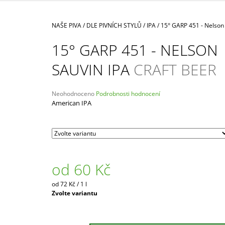
CRAFT BEER
65 Kč
Domů
NAŠE PIVA
/
DLE PIVNÍCH STYLŮ
/
IPA
/
15° GARP 451 - Nelson
15° GARP 451 - NELSON
SAUVIN IPA
CRAFT BEER
Průměrné
Neohodnoceno
Podrobnosti hodnocení
hodnocení
American IPA
produktu
je
0,0
z
5
hvězdiček.
od
60 Kč
Měrná
od 72 Kč / 1 l
cena:
Zvolte variantu