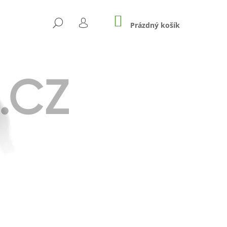
NÁKUPNÍ
HLEDAT
KOŠÍK
Prázdný košík
PŘIHLÁŠENÍ
Následující
 RASPBERRY SOUR