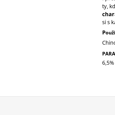
ty, k
char
si s
P
ouž
Chin
PARA
6,5% 
Z