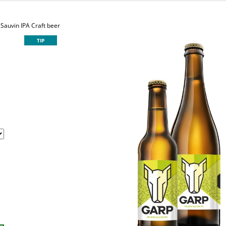
BEER
CRAFT BEER
50 Kč
65 Kč
 Sauvin IPA
Craft beer
TIP