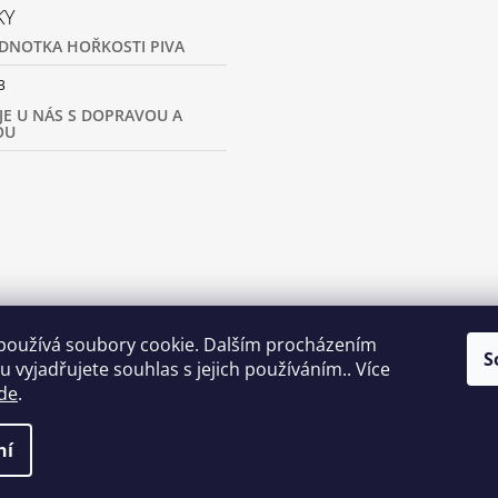
KY
JEDNOTKA HOŘKOSTI PIVA
3
 JE U NÁS S DOPRAVOU A
OU
používá soubory cookie. Dalším procházením
S
 vyjadřujete souhlas s jejich používáním.. Více
Pivovar GARP
de
.
odběr nabídky
ní