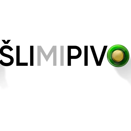
CO POTŘEBUJETE NAJÍT?
HLEDAT
DOPORUČUJEME
12° GARP 120 - SVĚTLÝ LEŽÁK
CRAFT
11° GARP 811 -