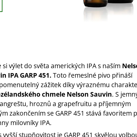
e si výlet do světa amerických IPA s naším
Nels
in IPA GARP 451.
Toto řemeslné pivo přináší
pomenutelný zážitek díky výraznému charakt
zélandského chmele Nelson Sauvin
. S jemn
 angreštu, hroznů a grapefruitu a příjemným
ým zakončením se GARP 451 stává favoritem 
ny milovníky IPA.
s vyšší stupňovitost je GARP 451 skvělou volbo