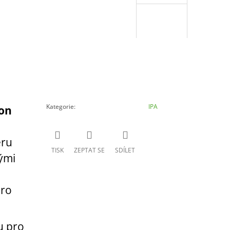
Kategorie
:
IPA
on
eru
TISK
ZEPTAT SE
SDÍLET
ými
pro
u pro