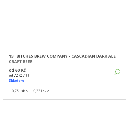
15° BITCHES BREW COMPANY - CASCADIAN DARK ALE
CRAFT BEER
od
60 Kč
DE
Měrná
od 72 Kč / 1 l
cena:
Skladem
0,75 l sklo
0,33 l sklo