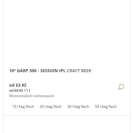
10° GARP 300 - SESSION IPL
CRAFT BEER
od
53 Kč
DE
Měrná
od 64 Kč / 1 l
cena:
Momentálně nedostupné
15 l keg flach
20 l keg flach
30 l keg flach
50 l keg flach