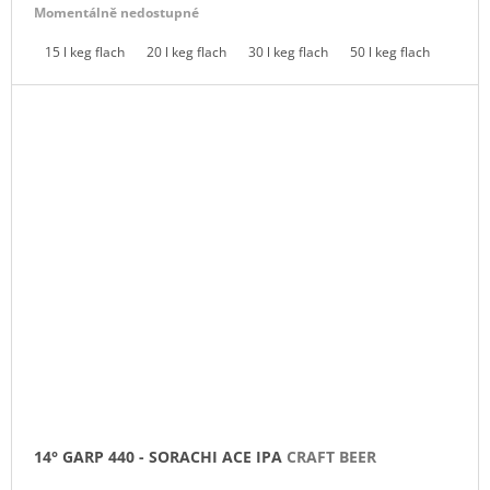
cena:
Momentálně nedostupné
15 l keg flach
20 l keg flach
30 l keg flach
50 l keg flach
14° GARP 440 - SORACHI ACE IPA
CRAFT BEER