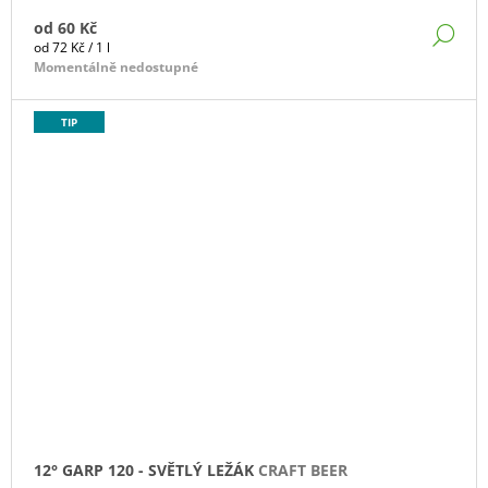
od
60 Kč
DE
Měrná
od 72 Kč / 1 l
cena:
Momentálně nedostupné
TIP
12° GARP 120 - SVĚTLÝ LEŽÁK
CRAFT BEER