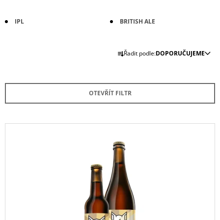
A
J
IPL
BRITISH ALE
Í
Ř
T
Řadit podle:
DOPORUČUJEME
A
?
Z
E
OTEVŘÍT FILTR
N
Í
HLEDAT
P
V
R
Ý
O
P
D
D
O
I
P
U
S
O
K
P
R
T
U
R
Č
Ů
O
U