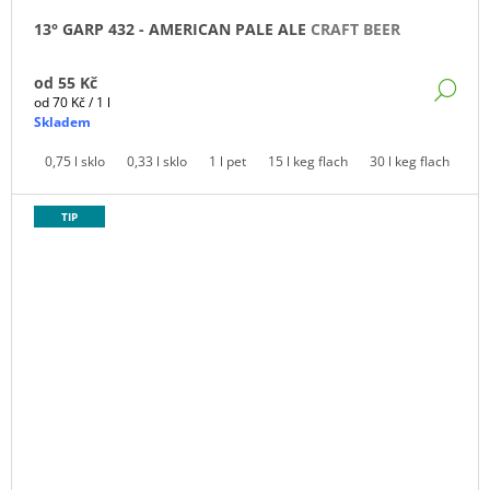
13° GARP 432 - AMERICAN PALE ALE
CRAFT BEER
od
55 Kč
DE
Měrná
od 70 Kč / 1 l
cena:
Skladem
0,75 l sklo
0,33 l sklo
1 l pet
15 l keg flach
30 l keg flach
50 
TIP