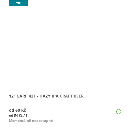
TIP
12° GARP 421 - HAZY IPA
CRAFT BEER
od
60 Kč
DE
Měrná
od 84 Kč / 1 l
cena:
Momentálně nedostupné