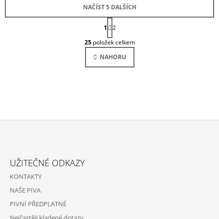
NAČÍST 5 DALŠÍCH
S
1
T
2
O
R
25
položek celkem
Á
V
N
L
NAHORU
K
Á
O
D
V
Á
A
N
C
Í
Í
P
R
V
K
Z
Y
Á
V
UŽITEČNÉ ODKAZY
Ý
P
P
KONTAKTY
A
I
NAŠE PIVA
S
T
U
PIVNÍ PŘEDPLATNÉ
Í
Nejčastěji kladené dotazy