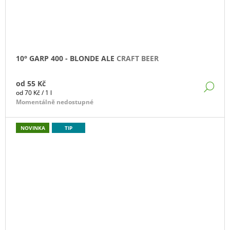
10° GARP 400 - BLONDE ALE
CRAFT BEER
od
55 Kč
DE
Měrná
od 70 Kč / 1 l
cena:
Momentálně nedostupné
NOVINKA
TIP