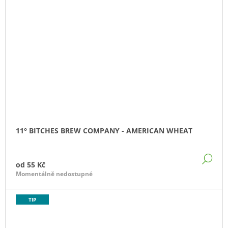
11° BITCHES BREW COMPANY - AMERICAN WHEAT
DE
od
55 Kč
Momentálně nedostupné
TIP