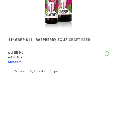
11° GARP 811 - RASPBERRY SOUR
CRAFT BEER
od
65 Kč
DE
Měrná
od 90 Kč / 1 l
cena:
Skladem
0,75 l sklo
0,33 l sklo
1 l pet