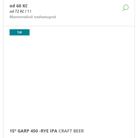
od
60 Kč
DE
Měrná
od 72 Kč / 1 l
cena:
Momentálně nedostupné
TIP
15° GARP 450 -RYE IPA
CRAFT BEER