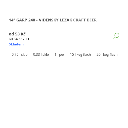
14° GARP 240 - VÍDEŇSKÝ LEŽÁK
CRAFT BEER
od
53 Kč
DE
Měrná
od 64 Kč / 1 l
cena:
Skladem
0,75 l sklo
0,33 l sklo
1 l pet
15 l keg flach
20 l keg flach
30 