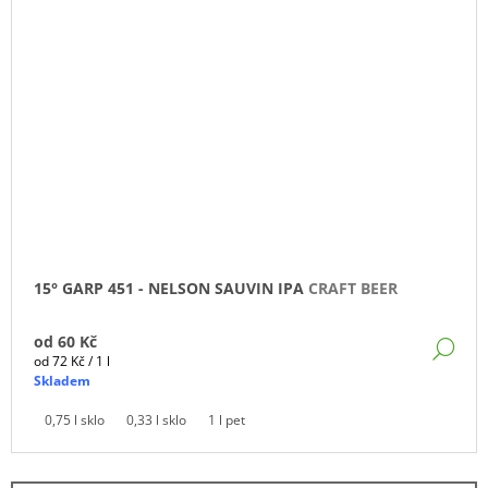
15° GARP 451 - NELSON SAUVIN IPA
CRAFT BEER
od
60 Kč
DE
Měrná
od 72 Kč / 1 l
cena:
Skladem
0,75 l sklo
0,33 l sklo
1 l pet