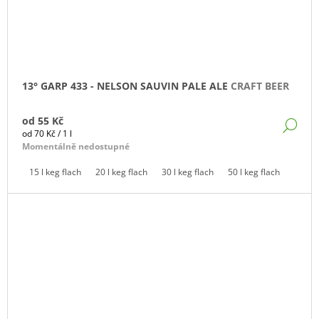
13° GARP 433 - NELSON SAUVIN PALE ALE
CRAFT BEER
od
55 Kč
DE
Měrná
od 70 Kč / 1 l
cena:
Momentálně nedostupné
15 l keg flach
20 l keg flach
30 l keg flach
50 l keg flach