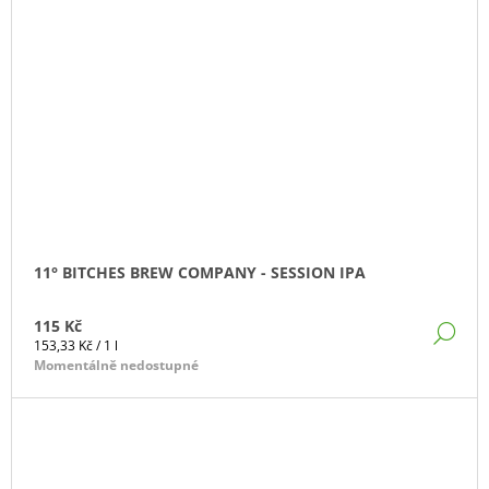
11° BITCHES BREW COMPANY - SESSION IPA
115 Kč
DE
Měrná
153,33 Kč / 1 l
cena:
Momentálně nedostupné