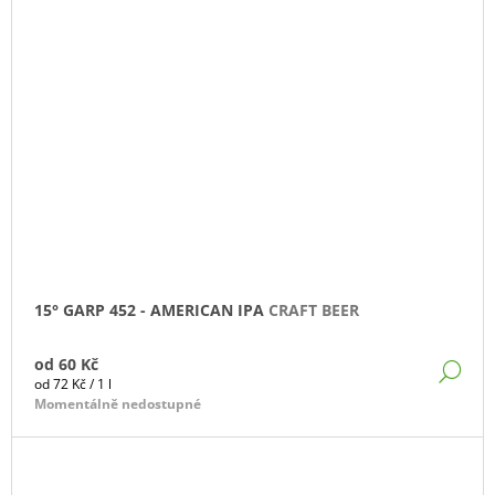
15° GARP 452 - AMERICAN IPA
CRAFT BEER
od
60 Kč
DE
Měrná
od 72 Kč / 1 l
cena:
Momentálně nedostupné