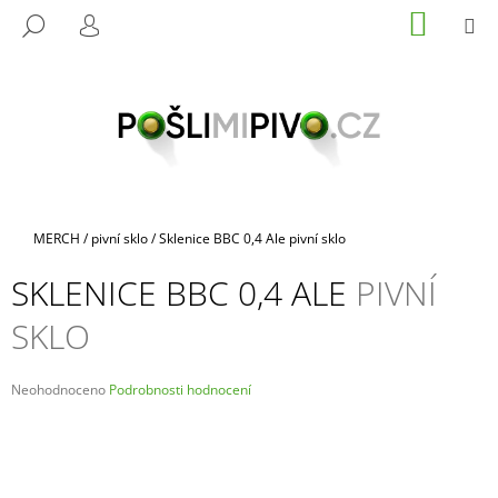
K
Přejít
NÁKUP
M
HLEDAT
na
KOŠÍK
O
PŘIHLÁŠENÍ
ZPĚT
ZPĚT
obsah
Š
Í
C
K
O
P
O
T
Domů
MERCH
/
pivní sklo
/
Sklenice BBC 0,4 Ale
pivní sklo
Ř
SKLENICE BBC 0,4 ALE
PIVNÍ
E
B
SKLO
U
J
Průměrné
Neohodnoceno
Podrobnosti hodnocení
E
hodnocení
produktu
T
je
E
0,0
N
z