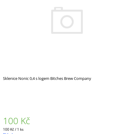
5
A
hvězdiček.
J
Í
T
?
HLEDAT
Sklenice Nonic 0,4 s logem Bitches Brew Company
D
O
P
O
R
100 Kč
U
Č
Měrná
100 Kč / 1 ks
U