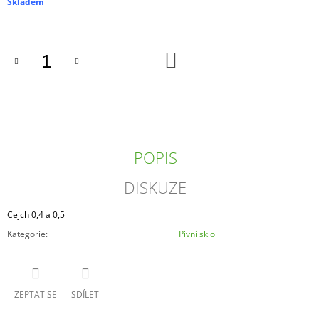
cena:
Skladem
J
E
M
E
DO
KOŠÍKU
11°
GARP
811
-
RASPBERRY
SOUR
POPIS
CRAFT
BEER
DISKUZE
65
Kč
Cejch 0,4 a 0,5
Kategorie
:
Pivní sklo
ZEPTAT SE
SDÍLET