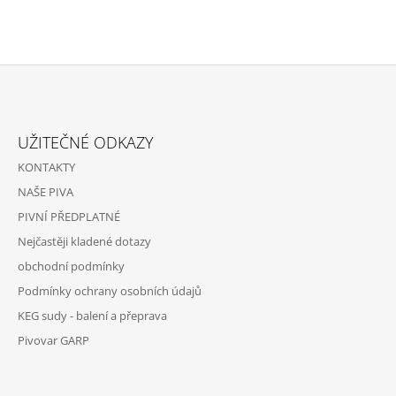
Z
Á
UŽITEČNÉ ODKAZY
P
KONTAKTY
A
NAŠE PIVA
T
PIVNÍ PŘEDPLATNÉ
Í
Nejčastěji kladené dotazy
obchodní podmínky
Podmínky ochrany osobních údajů
KEG sudy - balení a přeprava
Pivovar GARP