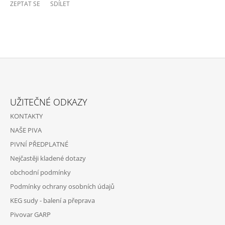
ZEPTAT SE
SDÍLET
Z
Á
UŽITEČNÉ ODKAZY
P
KONTAKTY
A
NAŠE PIVA
T
PIVNÍ PŘEDPLATNÉ
Í
Nejčastěji kladené dotazy
obchodní podmínky
Podmínky ochrany osobních údajů
KEG sudy - balení a přeprava
Pivovar GARP