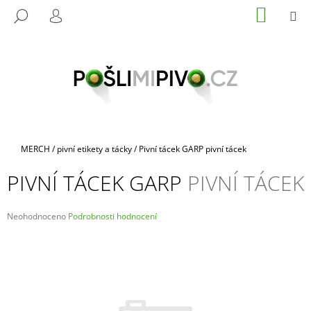
K
Přejít
NÁKUP
M
HLEDAT
na
KOŠÍK
O
PŘIHLÁŠENÍ
ZPĚT
ZPĚT
obsah
Š
Í
C
K
O
P
O
T
Domů
MERCH
/
pivní etikety a tácky
/
Pivní tácek GARP
pivní tácek
Ř
PIVNÍ TÁCEK GARP
PIVNÍ TÁCEK
E
B
U
Průměrné
Neohodnoceno
Podrobnosti hodnocení
hodnocení
J
produktu
E
je
0,0
T
z
E
5
hvězdiček.
N