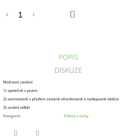
J
E
DO
KOŠÍKU
M
E
48%
GARPOVICE
-
PIVNÍ
POPIS
DESTILÁT
-
DISKUZE
0,5
L
PIVNÍ
Možnosti zaslání:
PÁLENKA
1) společně s pivem
590
Kč
2) samostatně v předem zaslané ofrankované a nadepsané obálce
3) osobní odběr
Kategorie
:
Etikety a tácky