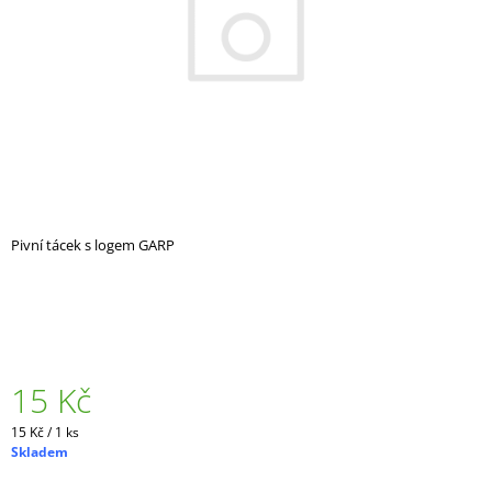
A
J
Í
T
?
Pivní tácek s logem GARP
HLEDAT
D
O
P
15 Kč
O
R
Měrná
15 Kč / 1 ks
U
cena:
Skladem
Č
U