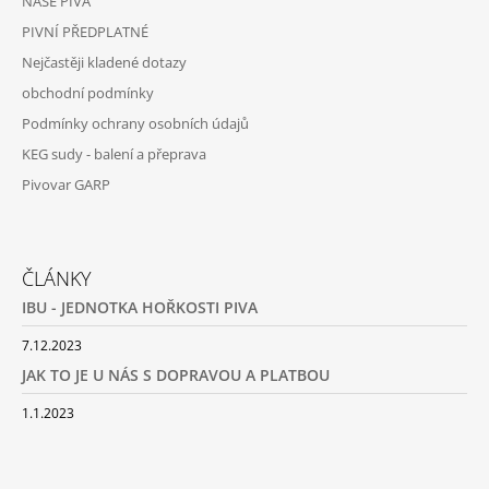
NAŠE PIVA
T
PIVNÍ PŘEDPLATNÉ
Í
Nejčastěji kladené dotazy
obchodní podmínky
Podmínky ochrany osobních údajů
KEG sudy - balení a přeprava
Pivovar GARP
ČLÁNKY
IBU - JEDNOTKA HOŘKOSTI PIVA
7.12.2023
JAK TO JE U NÁS S DOPRAVOU A PLATBOU
1.1.2023