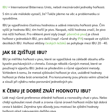
A
IBU
=
International Bitterness Units, neboli mezinárodní jednotky hořkosti.
J
S tím si ale málokdo vystačí, že? Takže jdeme na věc a problematiku si
Í
vysvětlíme.
T
IBU je vyjadřováno číselnou hodnotou a udává intenzitu hořkosti piva. Čím
vyšší je hodnota IBU, tím hořčí je pivo. Naopak, nižší hodnota značí, že pivo
?
má nižší hořkost. Pro některé pivní styly (např.
pšeničná piva
) je cílová
hořkost v jednotkách IBU, pro další (např. různé druhy
IPA
) naopak ve vyšších
desítkách IBU. Hořkost většiny
českých ležáků
se pohybuje mezi IBU 20 - 40.
JAK SE ZJIŠŤUJE IBU?
HLEDAT
IBU je měřítko hořkosti v pivu, které se vypočítává na základě obsahu alfa-
kyselin pocházejících z chmelu. Existuje několik různých metod, které se
používají k výpočtu IBU. Jedná se především o různé výpočetní metody.
Vzhledem k tomu, že metod zjišťování hořkosti je více, uváděné hodnoty
hořkosti je třeba brát orientačně. Pro konzumenty jsou přesto velmi užitečné
D
a slouží při výběru nebo porovnání jednotlivých piv.
O
P
K ČEMU JE DOBRÉ ZNÁT HODNOTU IBU?
O
R
Lidé mají různé preference ohledně hořkosti a rovnováhy chuti v pivu. Nebo
U
chtějí vyzkoušet nové chutě a zrovna různá úroveň hořkosti může být dobrá
Č
cesta k bádání. Zejména tyto důvody jsou motivací ke zjištění hodnoty
U
hořkosti před zakoupením dalšího piva.