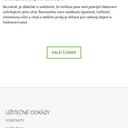
J
Nicméně, je důležité si uvědomit, že hořkost piva není jediným faktorem
E
ovlivňujícím jeho chuť. Rovnováha mezi sladkostí, kyselostí, hořkostí,
M
chmelovou vůní a chutí a dalšími prvky je klíčová pro celkový dojem a
E
hodnocení piva.
17°
GARP
970
-
DALŠÍ ČLÁNEK
GINGER
HONEY
ALE
CRAFT
BEER
65
Kč
Z
Á
UŽITEČNÉ ODKAZY
P
KONTAKTY
A