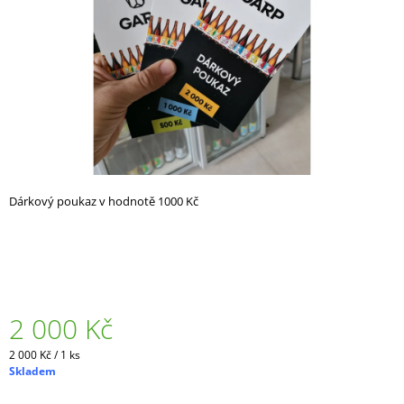
A
J
Í
T
?
Dárkový poukaz v hodnotě 1000 Kč
HLEDAT
D
O
P
2 000 Kč
O
R
Měrná
2 000 Kč / 1 ks
U
cena:
Skladem
Č
U