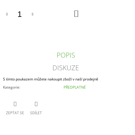
J
E
DO
KOŠÍKU
M
E
11°
GARP
811
-
POPIS
RASPBERRY
SOUR
DISKUZE
CRAFT
BEER
65
S tímto poukazem můžete nakoupit zboží v naší prodejně
Kč
Kategorie
:
PŘEDPLATNÉ
ZEPTAT SE
SDÍLET