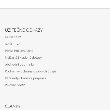
Z
Á
UŽITEČNÉ ODKAZY
P
KONTAKTY
A
NAŠE PIVA
T
PIVNÍ PŘEDPLATNÉ
Í
Nejčastěji kladené dotazy
obchodní podmínky
Podmínky ochrany osobních údajů
KEG sudy - balení a přeprava
Pivovar GARP
ČLÁNKY