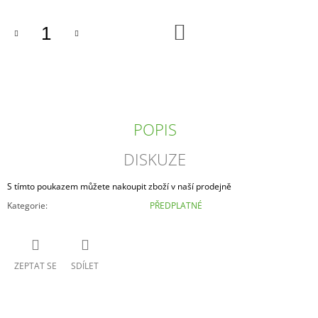
J
E
DO
KOŠÍKU
M
E
12°
GARP
120
-
POPIS
SVĚTLÝ
LEŽÁK
DISKUZE
CRAFT
BEER
50
S tímto poukazem můžete nakoupit zboží v naší prodejně
Kč
Kategorie
:
PŘEDPLATNÉ
ZEPTAT SE
SDÍLET