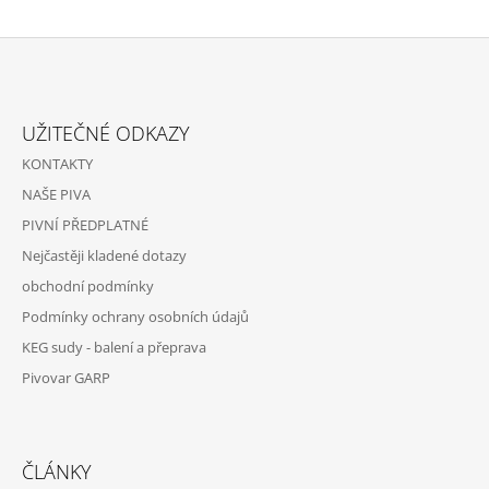
Z
Á
UŽITEČNÉ ODKAZY
P
KONTAKTY
A
NAŠE PIVA
T
PIVNÍ PŘEDPLATNÉ
Í
Nejčastěji kladené dotazy
obchodní podmínky
Podmínky ochrany osobních údajů
KEG sudy - balení a přeprava
Pivovar GARP
ČLÁNKY